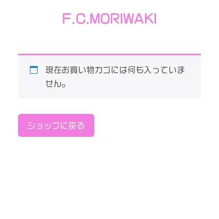
メ
F.C.MORIWAKI
イ
ン
コ
ン
現在お買い物カゴには何も入っていま
テ
せん。
ン
ツ
へ
ショップに戻る
移
動