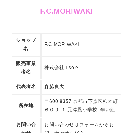
メ
F.C.MORIWAKI
イ
ン
コ
ン
ショップ
F.C.MORIWAKI
テ
名
ン
販売事業
ツ
株式会社il sole
者名
へ
移
代表者名
森脇良太
動
〒600-8357 京都市下京区柿本町
所在地
６０９-１ 元淳風小学校1年い組
お問い合
お問い合わせはフォームからお
わせ
問い合わせください。